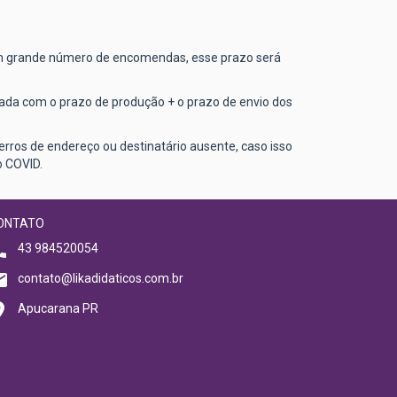
um grande número de encomendas, esse prazo será
lada com o prazo de produção + o prazo de envio dos
rros de endereço ou destinatário ausente, caso isso
o COVID.
ONTATO
43 984520054
contato@likadidaticos.com.br
Apucarana PR