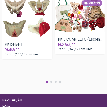
GRÁTIS
Kit 5 COMPLETO (Escolha o tamanho do beb...
Kit pelve 1
R$2.846,00
3
x de
R$948,67
sem juros
R$468,00
3
x de
R$156,00
sem juros
NAVEGAÇÃO
Início