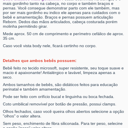
mais gordinho tanto na cabeça, no corpo e também braços e
pernas. Você consegue demonstrar parto com ele também, mas
por ser mais gordinho eu indico ele apenas para cuidados com o
bebê e amamentação. Braços e pernas possuem articulação
Reborn. Dedos das mãos articulados, cabeça costurada porém
molinha permitindo girar.
Mede aprox. 50 cm de comprimento e perímetro cefálico de aprox.
35 cm.
Caso você vista body nele, ficará certinho no corpo.
Detalhes que ambos bebês possuem:
Bebê feito no tecido microsoft, super resistente, seu toque suave e
macio é apaixonante! Antialérgico e lavável, limpeza apenas a
seco.
Ambos tamanhos de bebês, são didáticos feitos para educação
perinatal e também amamentação.
Pode ser feito com orifício bucal e linguinha ou boca fechada.
Coto umbilical removível por botão de pressão, possui clamps.
Olhos fechados, caso você queira olhos abertos selecione a opção
"olhos" o valor altera.
Sem peso, enchimento de fibra siliconada. Para ter peso, selecine