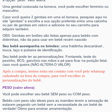
a opção "peso" valor altera.
Uma genital costurada na boneca, você pode escolher feminino ou
masculino.
Caso você queira 2 genitais em uma só boneca, pesquise aqui no
site "genitais" e escolha a sua opção preferida entre uma calcinha
ou par de genitais em velcro e adicione no seu carrinho para
adquirir também.
OBS: Genitais em botões são feitas apenas para bebês com
dobrinhas, não da para usar em bebê recém nascido
Seu bebê acompanha os brindes:
uma fraldinha descartável ,
touca, laço e pulseira de identificação.
Seu bebê pode ter as personalizações: Fontanela, teste do
pezinho, BCG, ganchos nas mãos e pé para ficar na posição fetal,
caso você queira (NÃO ALTERA O VALOR)
Após a compra, iremos entra em contato com você pelo whatssap
cadastrado na hora da compra, para você escolher as
personalizações do bebê.
PESO (valor altera)
Você pode escolher seu bebê SEM peso ou COM peso.
Bebês com peso são ideais para as mamães terem a sensação de
estarem pegando um bebê sem a necessidade de um bebê de
verdade! Ótimo para ensinar amamentação.