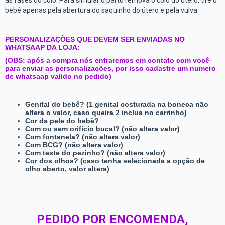
as fases do colo. Para simular o parto remova o colo do útero, tire o
bebê apenas pela abertura do saquinho do útero e pela vulva.
PERSONALIZAÇÕES QUE DEVEM SER ENVIADAS NO
WHATSAAP DA LOJA:
(OBS: após a compra nós entraremos em contato com você
para enviar as personalizações, por isso cadastre um numero
de whatsaap valido no pedido)
Genital do bebê? (1 genital costurada na boneca não
altera o valor, caso queira 2 inclua no carrinho)
Cor da pele do bebê?
Com ou sem orifício bucal? (não altera valor)
Com fontanela? (não altera valor)
Com BCG? (não altera valor)
Com teste do pezinho? (não altera valor)
Cor dos olhos? (caso tenha selecionada a opção de
olho aberto, valor altera)
PEDIDO POR ENCOMENDA,