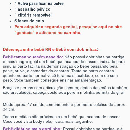
1 Vulva para fixar na pelve
1 assoalho pélvico
1 clitóris removivel
5 fases do colo
Para adquirir a segunda genital, pesquise aqui no site
"genitais" e adicione no carrinho.
Diferença entre bebê RN e Bebê com dobrinhas:
Bebê tamanho recém nascido:
Não possui dobrinhas na barriga,
é mais magro igual um bebê que acabou de nascer, indicado para
simular parto facilita na demonstração do bebê passando pela
pelve, vulva, e camadas da cesárea. Tanto no parto cesárea
quanto no parto normal você terá mais facilidade, com ou sem
peso. Você também consegue ensinar amamentação.
Braços e pernas com articulação comum, dedos das mãos também
são articulados, cabeça costurada porém molinha permitindo girar.
Mede aprox. 47 cm de comprimento e perímetro cefálico de aprox.
34 cm.
Todas medidas são próximas a um bebê que acabou de nascer.
Caso você vista body nele, ficará mais larguinho.
Bebê didático mais gordinho:
Possui dobrinhas na barriga, e é